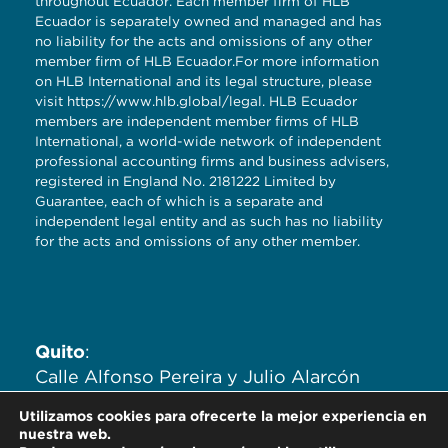
throughout Ecuador. Each member firm of HLB
Ecuador is separately owned and managed and has
no liability for the acts and omissions of any other
member firm of HLB Ecuador.For more information
on HLB International and its legal structure, please
visit
https://www.hlb.global/legal
. HLB Ecuador
members are independent member firms of HLB
International, a world-wide network of independent
professional accounting firms and business advisers,
registered in England No. 2181222 Limited by
Guarantee, each of which is a separate and
independent legal entity and as such has no liability
for the acts and omissions of any other member.
Quito
:
Calle Alfonso Pereira y Julio Alarcón
Ayala. Edificio Zaigen. Oficinas
Utilizamos cookies para ofrecerte la mejor experiencia en
704,705,706.
nuestra web.