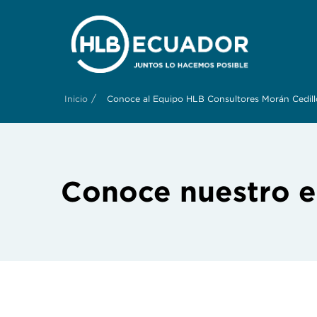
/
Inicio
Conoce al Equipo HLB Consultores Morán Cedill
Conoce nuestro e