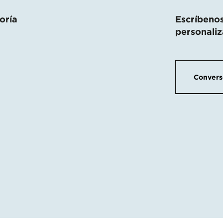
oría
Escríbenos
personali
Conver