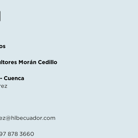
os
ltores Morán Cedillo
 - Cuenca
rez
ez@hlbecuador.com
 97 878 3660