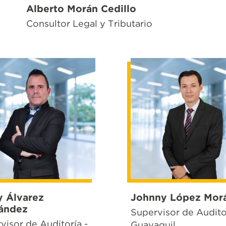
Alberto Morán Cedillo
Consultor Legal y Tributario
y Álvarez
Johnny López Mor
ández
Supervisor de Auditor
visor de Auditoría -
Guayaquil