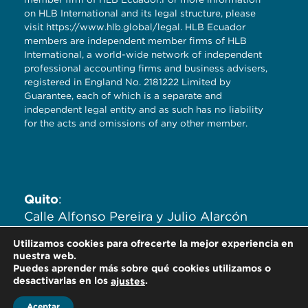
on HLB International and its legal structure, please
visit
https://www.hlb.global/legal
. HLB Ecuador
members are independent member firms of HLB
International, a world-wide network of independent
professional accounting firms and business advisers,
registered in England No. 2181222 Limited by
Guarantee, each of which is a separate and
independent legal entity and as such has no liability
for the acts and omissions of any other member.
Quito
:
Calle Alfonso Pereira y Julio Alarcón
Ayala. Edificio Zaigen. Oficinas
Utilizamos cookies para ofrecerte la mejor experiencia en
704,705,706.
nuestra web.
Puedes aprender más sobre qué cookies utilizamos o
desactivarlas en los
.
ajustes
Aceptar