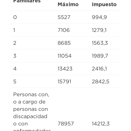
Familiares
Máximo
Impuesto
0
5527
994,9
1
7106
1279,1
2
8685
1563,3
3
11054
1989,7
4
13423
2416,1
5
15791
2842,5
Personas con,
o a cargo de
personas con
discapacidad
o con
78957
14212,3
enfermedades