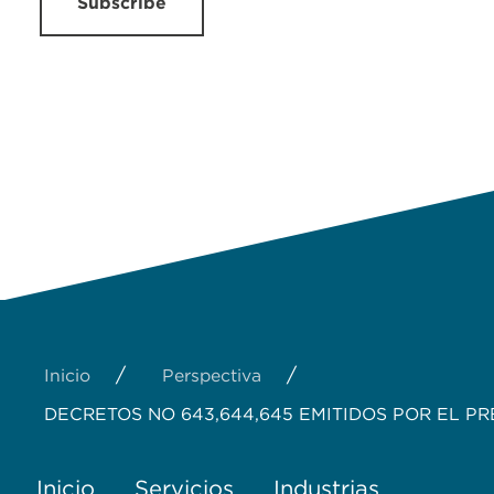
Subscribe
/
/
Inicio
Perspectiva
DECRETOS NO 643,644,645 EMITIDOS POR EL P
Inicio
Servicios
Industrias