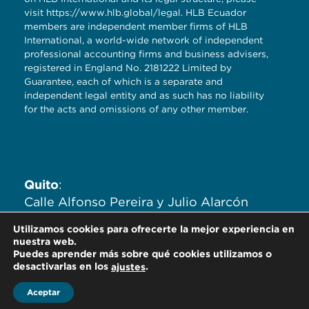
visit
https://www.hlb.global/legal
. HLB Ecuador
members are independent member firms of HLB
International, a world-wide network of independent
professional accounting firms and business advisers,
registered in England No. 2181222 Limited by
Guarantee, each of which is a separate and
independent legal entity and as such has no liability
for the acts and omissions of any other member.
Quito
:
Calle Alfonso Pereira y Julio Alarcón
Ayala. Edificio Zaigen. Oficinas
Utilizamos cookies para ofrecerte la mejor experiencia en
704,705,706.
nuestra web.
Puedes aprender más sobre qué cookies utilizamos o
desactivarlas en los
.
ajustes
Aceptar