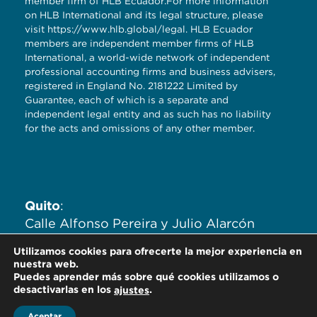
member firm of HLB Ecuador.For more information
on HLB International and its legal structure, please
visit
https://www.hlb.global/legal
. HLB Ecuador
members are independent member firms of HLB
International, a world-wide network of independent
professional accounting firms and business advisers,
registered in England No. 2181222 Limited by
Guarantee, each of which is a separate and
independent legal entity and as such has no liability
for the acts and omissions of any other member.
Quito
:
Calle Alfonso Pereira y Julio Alarcón
Ayala. Edificio Zaigen. Oficinas
Utilizamos cookies para ofrecerte la mejor experiencia en
704,705,706.
nuestra web.
Puedes aprender más sobre qué cookies utilizamos o
desactivarlas en los
.
ajustes
Aceptar