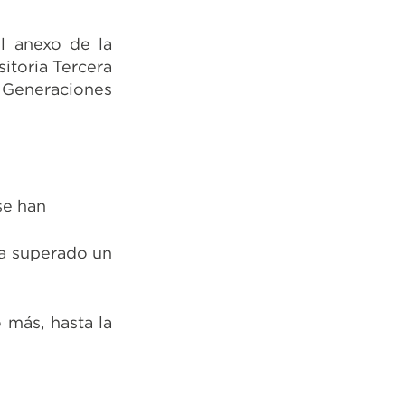
el anexo de la
itoria Tercera
s Generaciones
se han
ha superado un
 más, hasta la