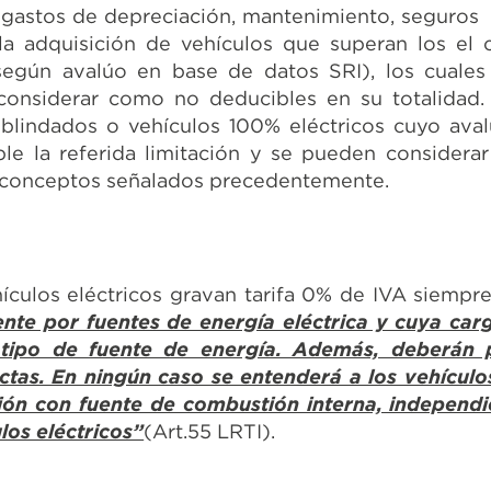
 gastos de depreciación, mantenimiento, seguros y
la adquisición de vehículos que superan los el
egún avalúo en base de datos SRI), los cuales 
onsiderar como no deducibles en su totalidad.
 blindados o vehículos 100% eléctricos cuyo ava
le la referida limitación y se pueden considera
s conceptos señalados precedentemente.
ehículos eléctricos gravan tarifa 0% de IVA siemp
te por fuentes de energía eléctrica y cuya car
 tipo de fuente de energía. Además, deberán 
ctas. En ningún caso se entenderá a los vehícul
ión con fuente de combustión interna, independ
los eléctricos”
(Art.55 LRTI).