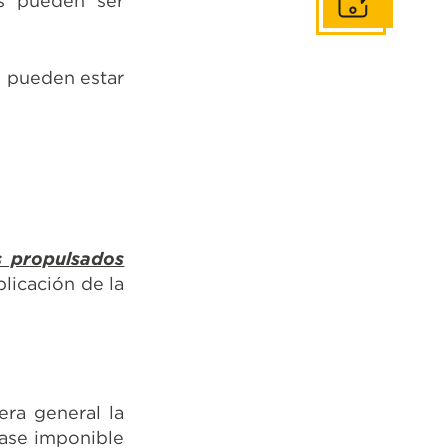
os pueden ser
Contáctanos
s pueden estar
s propulsados
plicación de la
era general la
base imponible