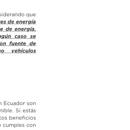
nsiderando que
tes de energía
e de energía.
ngún caso se
con fuente de
o vehículos
en Ecuador son
ible. Si estás
tos beneficios
ue cumples con