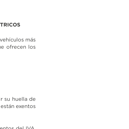
CTRICOS
 vehículos más
ue ofrecen los
r su huella de
s están exentos
entos del IVA,