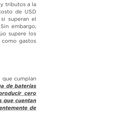
 tributos a la
 costo de USD
si superan el
 Sin embargo,
lúo supere los
r como gastos
re que cumplan
ga de baterías
producir cero
os que cuentan
ientemente de