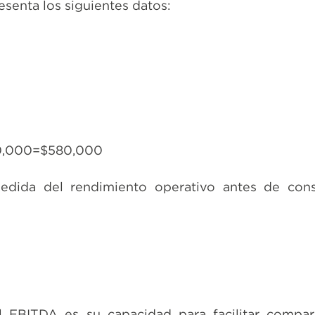
enta los siguientes datos:
0,000=$580,000
edida del rendimiento operativo antes de cons
l EBITDA es su capacidad para facilitar compar