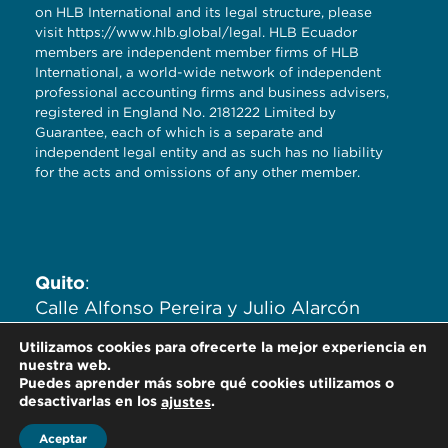
on HLB International and its legal structure, please
visit
https://www.hlb.global/legal
. HLB Ecuador
members are independent member firms of HLB
International, a world-wide network of independent
professional accounting firms and business advisers,
registered in England No. 2181222 Limited by
Guarantee, each of which is a separate and
independent legal entity and as such has no liability
for the acts and omissions of any other member.
Quito
:
Calle Alfonso Pereira y Julio Alarcón
Ayala. Edificio Zaigen. Oficinas
Utilizamos cookies para ofrecerte la mejor experiencia en
704,705,706.
nuestra web.
Puedes aprender más sobre qué cookies utilizamos o
desactivarlas en los
.
ajustes
Aceptar