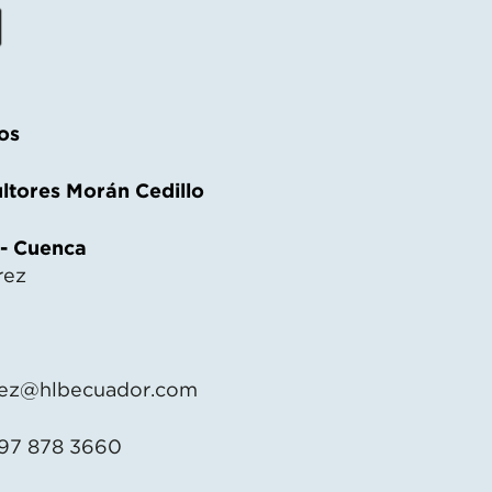
os
ltores Morán Cedillo
 - Cuenca
rez
ez@hlbecuador.com
 97 878 3660