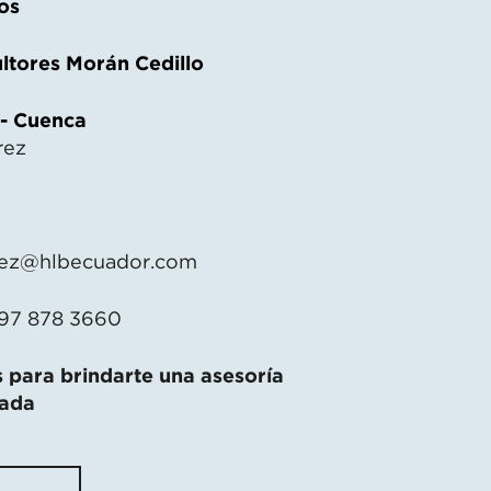
os
ltores Morán Cedillo
 - Cuenca
rez
ez@hlbecuador.com
 97 878 3660
 para brindarte una asesoría
zada