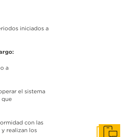
eriodos iniciados a
cargo:
 o a
 operar el sistema
, que
formidad con las
y realizan los