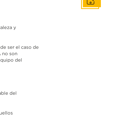
Contáctanos
raleza y
ede ser el caso de
A no son
equipo del
able del
uellos