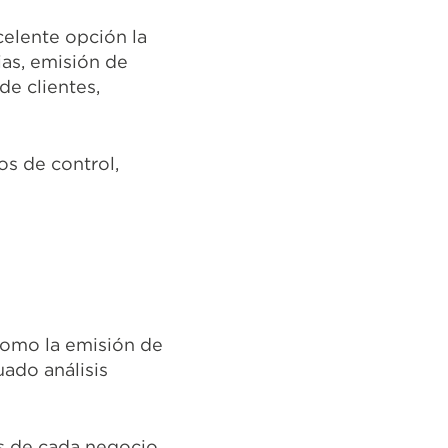
celente opción la
ias, emisión de
de clientes,
s de control,
como la emisión de
ado análisis
s de cada negocio,