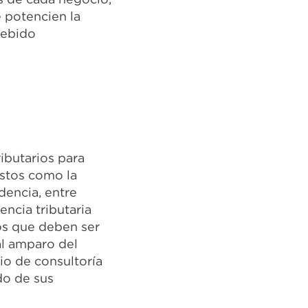
 potencien la
debido
ibutarios para
estos como la
dencia, entre
ncia tributaria
xos que deben ser
al amparo del
io de consultoría
do de sus