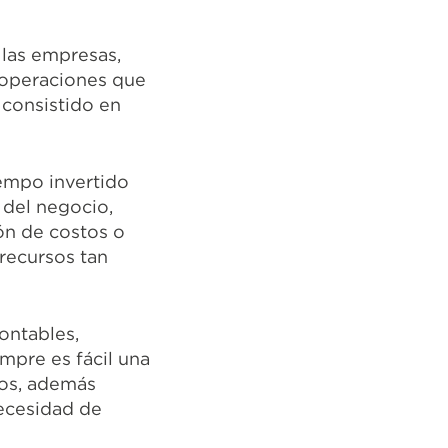
 las empresas,
 operaciones que
 consistido en
empo invertido
s del negocio,
ón de costos o
 recursos tan
ontables,
empre es fácil una
dos, además
necesidad de