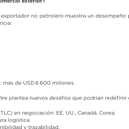
omercio exterior?
r exportador no petrolero muestra un desempeño po
ncia:
co: más de USD 6 600 millones
re plantea nuevos desafíos que podrían redefinir
(TLC) en negociación: EE. UU., Canadá, Corea.
ra logística.
ibilidad y trazabilidad.