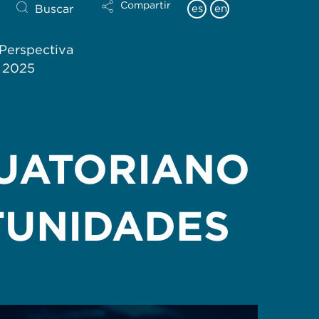
Compartir
Buscar
es
en
Perspectiva
l 2025
UATORIANO
TUNIDADES