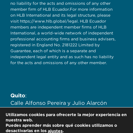
no liability for the acts and omissions of any other
member firm of HLB Ecuador.For more information
on HLB International and its legal structure, please
visit
https://www.hlb.global/legal
. HLB Ecuador
members are independent member firms of HLB
International, a world-wide network of independent
professional accounting firms and business advisers,
registered in England No. 2181222 Limited by
Guarantee, each of which is a separate and
independent legal entity and as such has no liability
for the acts and omissions of any other member.
Quito
:
Calle Alfonso Pereira y Julio Alarcón
Ayala. Edificio Zaigen. Oficinas
Utilizamos cookies para ofrecerte la mejor experiencia en
704,705,706.
nuestra web.
Puedes aprender más sobre qué cookies utilizamos o
desactivarlas en los
.
ajustes