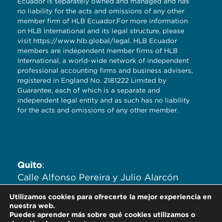
Ecuador is separately owned and managed and has
no liability for the acts and omissions of any other
member firm of HLB Ecuador.For more information
on HLB International and its legal structure, please
visit
https://www.hlb.global/legal
. HLB Ecuador
members are independent member firms of HLB
International, a world-wide network of independent
professional accounting firms and business advisers,
registered in England No. 2181222 Limited by
Guarantee, each of which is a separate and
independent legal entity and as such has no liability
for the acts and omissions of any other member.
Quito
:
Calle Alfonso Pereira y Julio Alarcón
Ayala. Edificio Zaigen. Oficinas
Utilizamos cookies para ofrecerte la mejor experiencia en
704,705,706.
nuestra web.
Puedes aprender más sobre qué cookies utilizamos o