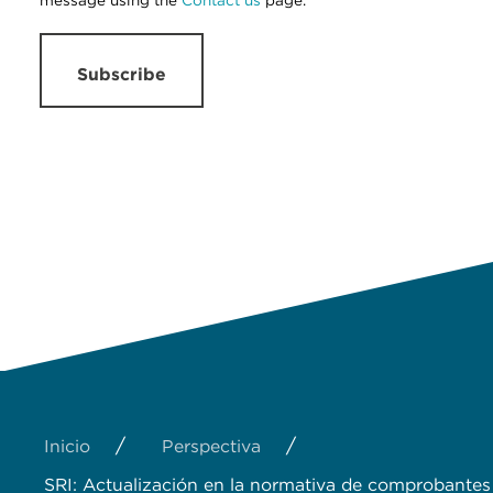
message using the
Contact us
page.
Subscribe
/
/
Inicio
Perspectiva
SRI: Actualización en la normativa de comproban