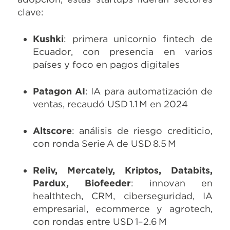
clave:
Kushki
: primera unicornio fintech de
Ecuador, con presencia en varios
países y foco en pagos digitales
Patagon AI
: IA para automatización de
ventas, recaudó USD 1.1 M en 2024
Altscore
: análisis de riesgo crediticio,
con ronda Serie A de USD 8.5 M
Reliv, Mercately, Kriptos, Databits,
Pardux, Biofeeder
: innovan en
healthtech, CRM, ciberseguridad, IA
empresarial, ecommerce y agrotech,
con rondas entre USD 1–2.6 M