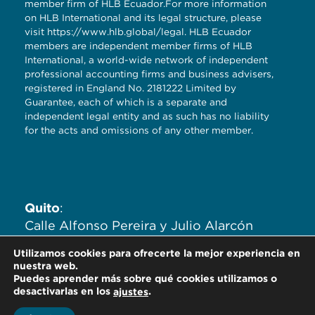
member firm of HLB Ecuador.For more information
on HLB International and its legal structure, please
visit
https://www.hlb.global/legal
. HLB Ecuador
members are independent member firms of HLB
International, a world-wide network of independent
professional accounting firms and business advisers,
registered in England No. 2181222 Limited by
Guarantee, each of which is a separate and
independent legal entity and as such has no liability
for the acts and omissions of any other member.
Quito
:
Calle Alfonso Pereira y Julio Alarcón
Ayala. Edificio Zaigen. Oficinas
Utilizamos cookies para ofrecerte la mejor experiencia en
704,705,706.
nuestra web.
Puedes aprender más sobre qué cookies utilizamos o
desactivarlas en los
.
ajustes