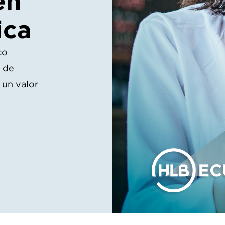
en
ica
co
a de
 un valor