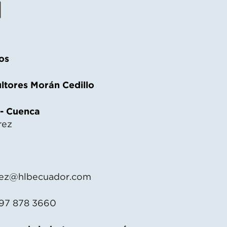
os
ltores Morán Cedillo
 - Cuenca
rez
ez@hlbecuador.com
 97 878 3660