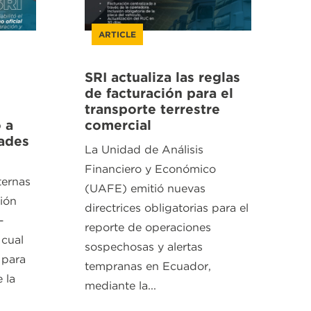
ARTICLE
SRI actualiza las reglas
de facturación para el
transporte terrestre
 a
comercial
dades
La Unidad de Análisis
Financiero y Económico
ternas
(UAFE) emitió nuevas
ción
directrices obligatorias para el
-
reporte de operaciones
cual
sospechosas y alertas
 para
tempranas en Ecuador,
 la
mediante la...