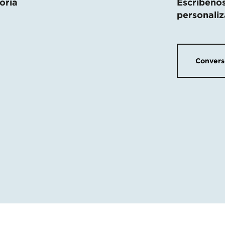
oría
Escríbenos
personali
Conver