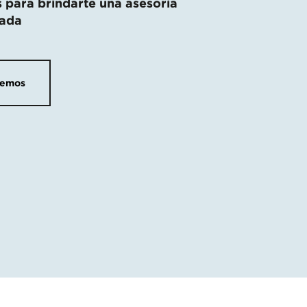
 para brindarte una asesoría
zada
semos