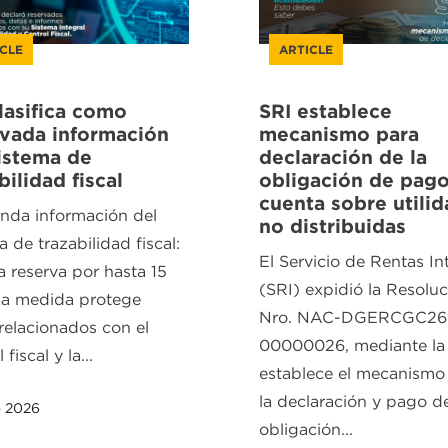
CLE
ARTICLE
lasifica como
SRI establece
rvada información
mecanismo para
istema de
declaración de la
bilidad fiscal
obligación de pago
cuenta sobre utili
inda información del
no distribuidas
a de trazabilidad fiscal:
El Servicio de Rentas In
a reserva por hasta 15
(SRI) expidió la Resolu
La medida protege
Nro. NAC-DGERCGC26
relacionados con el
00000026, mediante la 
 fiscal y la...
establece el mecanismo
la declaración y pago de
o 2026
obligación...