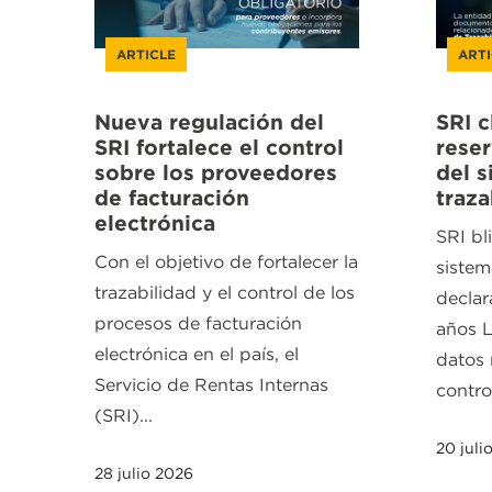
ARTICLE
ARTI
Nueva regulación del
SRI c
SRI fortalece el control
rese
sobre los proveedores
del s
de facturación
traza
electrónica
SRI bl
Con el objetivo de fortalecer la
sistem
trazabilidad y el control de los
declar
procesos de facturación
años 
electrónica en el país, el
datos 
Servicio de Rentas Internas
control
(SRI)...
20 juli
28 julio 2026